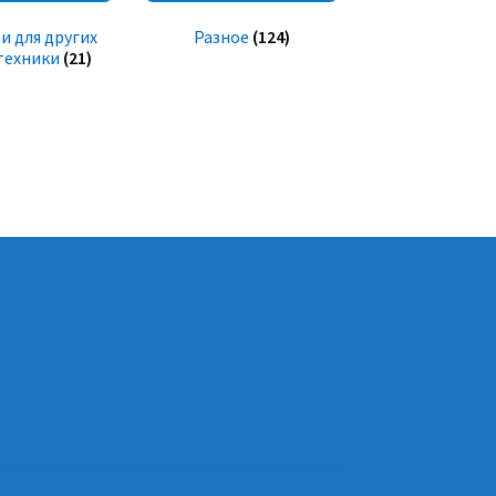
и для других
Разное
(124)
техники
(21)