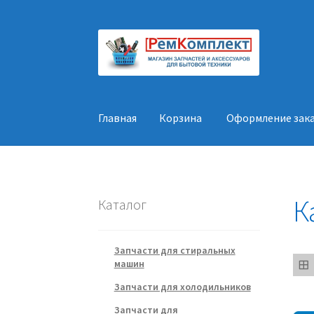
Перейти
Перейти
к
к
навигации
содержимому
Главная
Корзина
Оформление зак
Главная
Корзина
Оформление заказа
Конт
К
Каталог
Запчасти для стиральных
машин
Запчасти для холодильников
Запчасти для