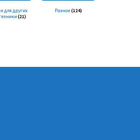
и для других
Разное
(124)
техники
(21)