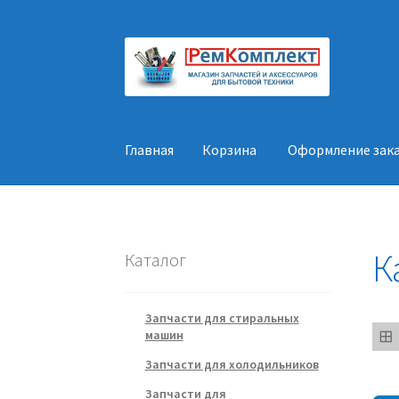
Перейти
Перейти
к
к
навигации
содержимому
Главная
Корзина
Оформление зак
Главная
Корзина
Оформление заказа
Конт
К
Каталог
Запчасти для стиральных
машин
Запчасти для холодильников
Запчасти для