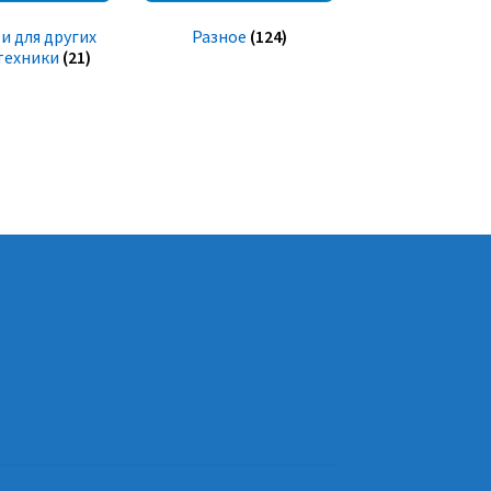
и для других
Разное
(124)
техники
(21)