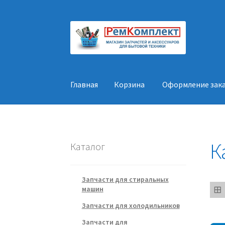
Перейти
Перейти
к
к
навигации
содержимому
Главная
Корзина
Оформление зак
Главная
Корзина
Оформление заказа
Конт
К
Каталог
Запчасти для стиральных
машин
Запчасти для холодильников
Запчасти для