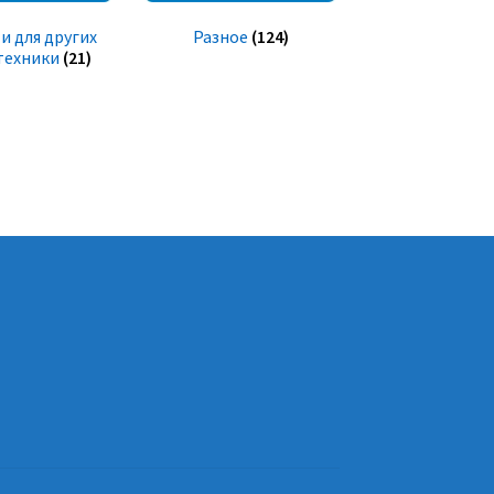
и для других
Разное
(124)
техники
(21)