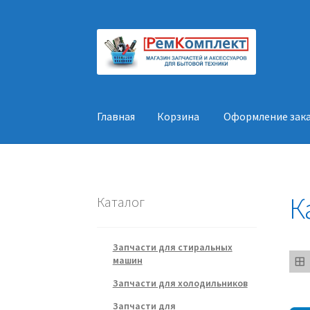
Перейти
Перейти
к
к
навигации
содержимому
Главная
Корзина
Оформление зак
Главная
Корзина
Оформление заказа
Конт
К
Каталог
Запчасти для стиральных
машин
Запчасти для холодильников
Запчасти для