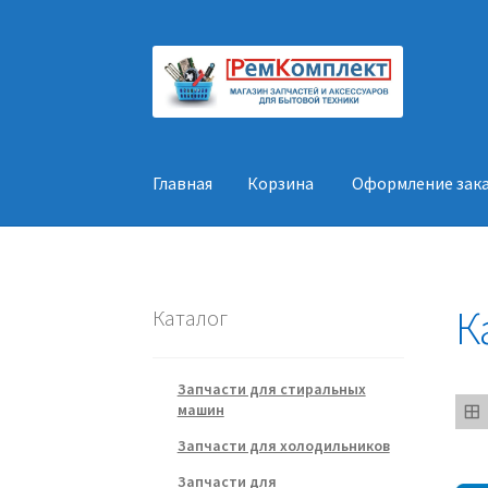
Перейти
Перейти
к
к
навигации
содержимому
Главная
Корзина
Оформление зак
Главная
Корзина
Оформление заказа
Конт
К
Каталог
Запчасти для стиральных
машин
Запчасти для холодильников
Запчасти для