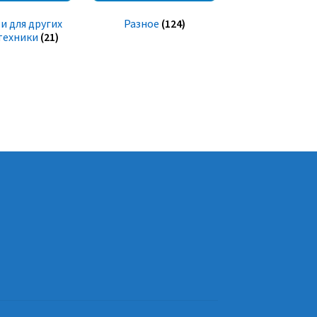
и для других
Разное
(124)
техники
(21)