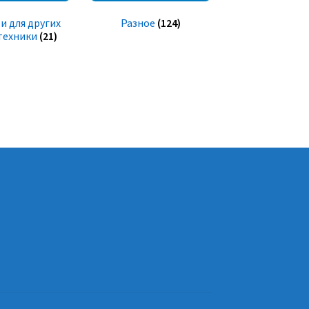
и для других
Разное
(124)
техники
(21)