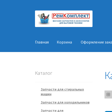
Перейти
Перейти
к
к
навигации
содержимому
Главная
Корзина
Оформление зак
Главная
Корзина
Оформление заказа
Конт
К
Каталог
Запчасти для стиральных
машин
Запчасти для холодильников
Запчасти для