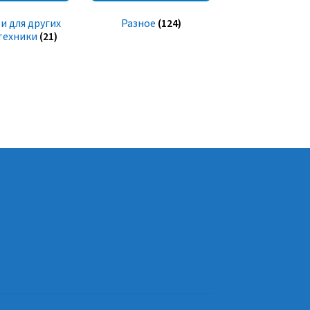
и для других
Разное
(124)
техники
(21)