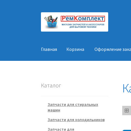
Перейти
Перейти
к
к
навигации
содержимому
Главная
Корзина
Оформление зак
Главная
Корзина
Оформление заказа
Конт
К
Каталог
Запчасти для стиральных
машин
Запчасти для холодильников
Запчасти для