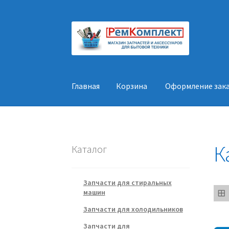
Перейти
Перейти
к
к
навигации
содержимому
Главная
Корзина
Оформление зак
Главная
Корзина
Оформление заказа
Конт
К
Каталог
Запчасти для стиральных
машин
Запчасти для холодильников
Запчасти для