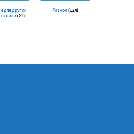
и для других
Разное
(124)
техники
(21)