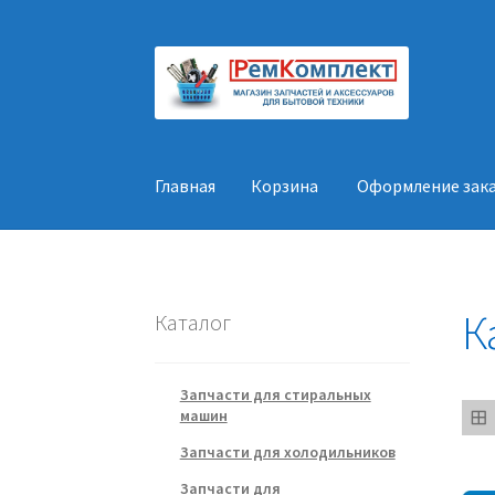
Перейти
Перейти
к
к
навигации
содержимому
Главная
Корзина
Оформление зак
Главная
Корзина
Оформление заказа
Конт
К
Каталог
Запчасти для стиральных
машин
Запчасти для холодильников
Запчасти для