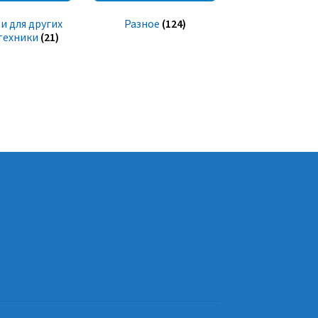
и для других
Разное
(124)
техники
(21)