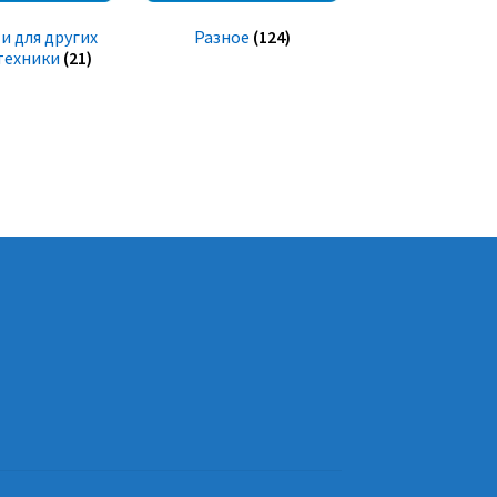
и для других
Разное
(124)
техники
(21)