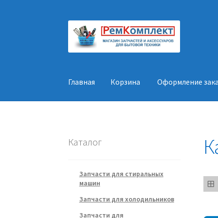
Перейти
Перейти
к
к
навигации
содержимому
Главная
Корзина
Оформление зак
Главная
Корзина
Оформление заказа
Конт
К
Каталог
Запчасти для стиральных
машин
Запчасти для холодильников
Запчасти для