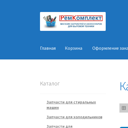
Перейти
Перейти
к
к
навигации
содержимому
Главная
Корзина
Оформление зак
Главная
Корзина
Оформление заказа
Конт
К
Каталог
Запчасти для стиральных
машин
Запчасти для холодильников
Запчасти для