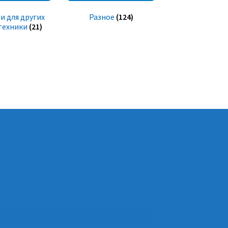
и для других
Разное
(124)
техники
(21)