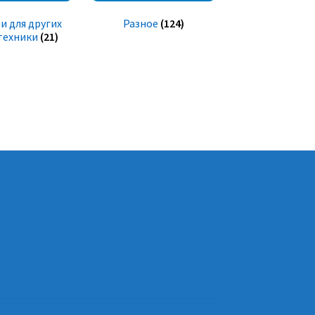
и для других
Разное
(124)
техники
(21)