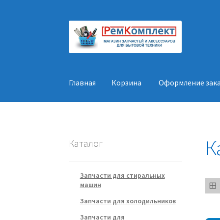
Перейти
Перейти
к
к
навигации
содержимому
Главная
Корзина
Оформление зак
Главная
Корзина
Оформление заказа
Конт
К
Каталог
Запчасти для стиральных
машин
Запчасти для холодильников
Запчасти для