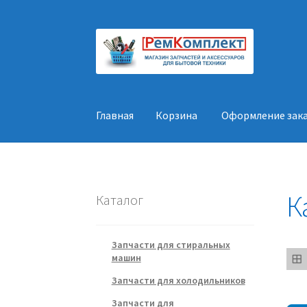
Перейти
Перейти
к
к
навигации
содержимому
Главная
Корзина
Оформление зак
Главная
Корзина
Оформление заказа
Конт
К
Каталог
Запчасти для стиральных
машин
Запчасти для холодильников
Запчасти для