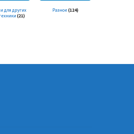
и для других
Разное
(124)
техники
(21)