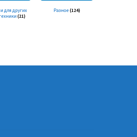
и для других
Разное
(124)
техники
(21)