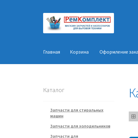
Перейти
Перейти
к
к
навигации
содержимому
Главная
Корзина
Оформление зак
Главная
Корзина
Оформление заказа
Конт
К
Каталог
Запчасти для стиральных
машин
Запчасти для холодильников
Запчасти для