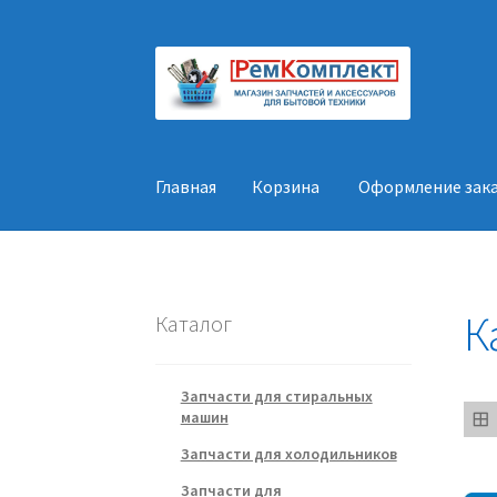
Перейти
Перейти
к
к
навигации
содержимому
Главная
Корзина
Оформление зак
Главная
Корзина
Оформление заказа
Конт
К
Каталог
Запчасти для стиральных
машин
Запчасти для холодильников
Запчасти для