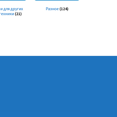
и для других
Разное
(124)
техники
(21)