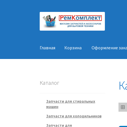
Перейти
Перейти
к
к
навигации
содержимому
Главная
Корзина
Оформление зак
Главная
Корзина
Оформление заказа
Конт
К
Каталог
Запчасти для стиральных
машин
Запчасти для холодильников
Запчасти для