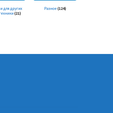
и для других
Разное
(124)
техники
(21)