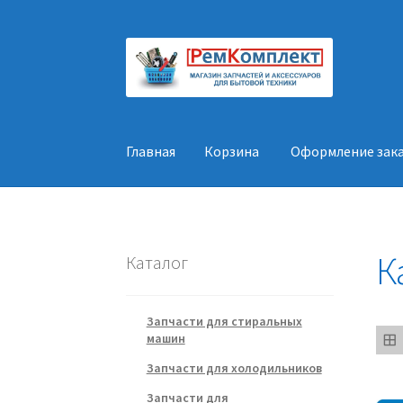
Перейти
Перейти
к
к
навигации
содержимому
Главная
Корзина
Оформление зак
Главная
Корзина
Оформление заказа
Конт
К
Каталог
Запчасти для стиральных
машин
Запчасти для холодильников
Запчасти для