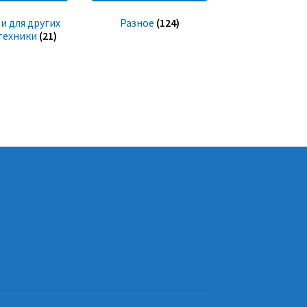
и для других
Разное
(124)
техники
(21)