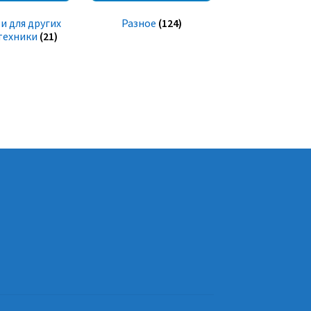
и для других
Разное
(124)
техники
(21)