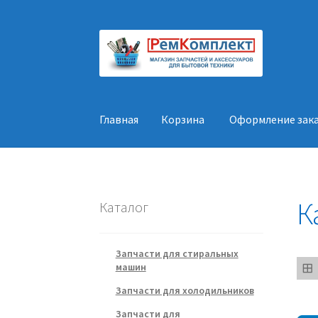
Перейти
Перейти
к
к
навигации
содержимому
Главная
Корзина
Оформление зак
Главная
Корзина
Оформление заказа
Конт
К
Каталог
Запчасти для стиральных
машин
Запчасти для холодильников
Запчасти для