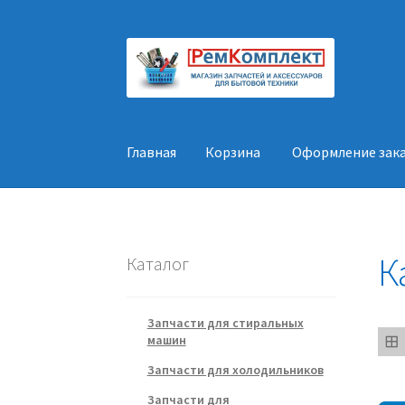
Перейти
Перейти
к
к
навигации
содержимому
Главная
Корзина
Оформление зак
Главная
Корзина
Оформление заказа
Конт
К
Каталог
Запчасти для стиральных
машин
Запчасти для холодильников
Запчасти для