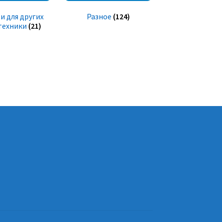
и для других
Разное
(124)
техники
(21)