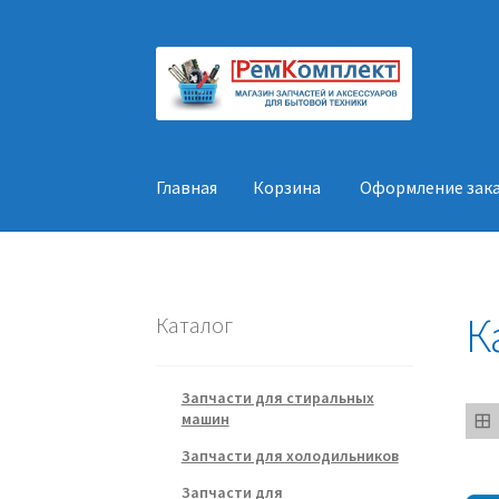
Перейти
Перейти
к
к
навигации
содержимому
Главная
Корзина
Оформление зак
Главная
Корзина
Оформление заказа
Конт
К
Каталог
Запчасти для стиральных
машин
Запчасти для холодильников
Запчасти для