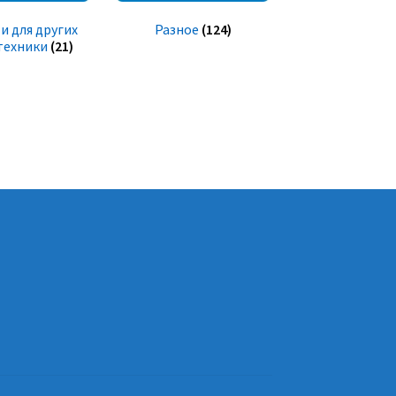
и для других
Разное
(124)
техники
(21)