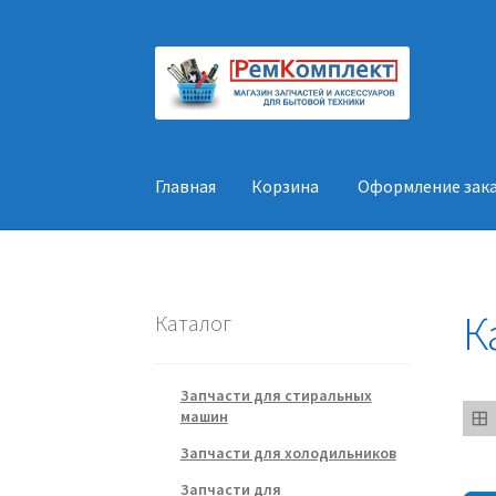
Перейти
Перейти
к
к
навигации
содержимому
Главная
Корзина
Оформление зак
Главная
Корзина
Оформление заказа
Конт
К
Каталог
Запчасти для стиральных
машин
Запчасти для холодильников
Запчасти для