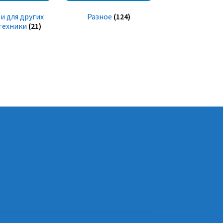
и для других
Разное
(124)
техники
(21)