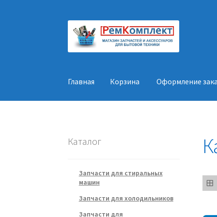
Перейти
Перейти
к
к
навигации
содержимому
Главная
Корзина
Оформление зак
Главная
Корзина
Оформление заказа
Конт
К
Каталог
Запчасти для стиральных
машин
Запчасти для холодильников
Запчасти для