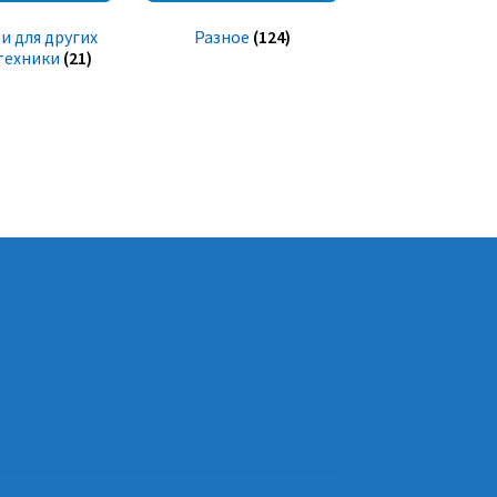
и для других
Разное
(124)
техники
(21)