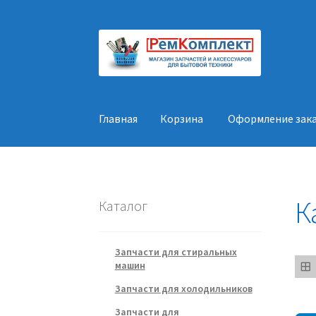
Перейти
Перейти
к
к
навигации
содержимому
Главная
Корзина
Оформление зак
Главная
Корзина
Оформление заказа
Конт
К
Каталог
Запчасти для стиральных
машин
Запчасти для холодильников
Запчасти для