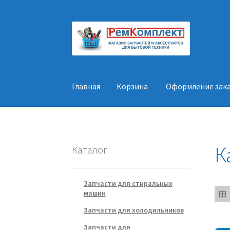
Перейти
Перейти
к
к
навигации
содержимому
Главная
Корзина
Оформление зак
Главная
Корзина
Оформление заказа
Конт
К
Каталог
Запчасти для стиральных
машин
Запчасти для холодильников
Запчасти для