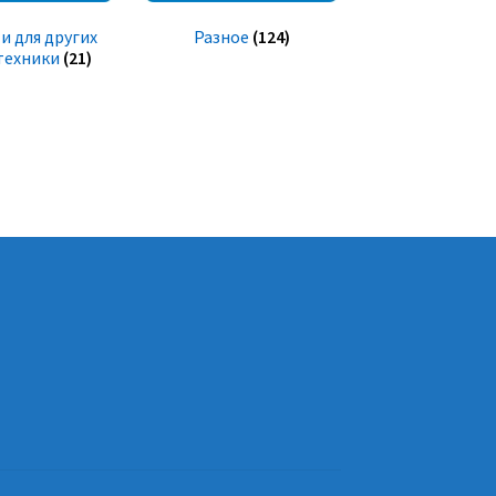
и для других
Разное
(124)
техники
(21)