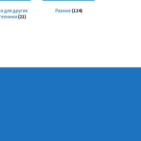
и для других
Разное
(124)
техники
(21)