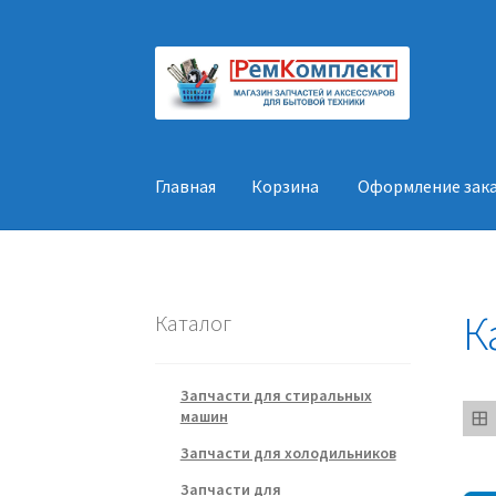
Перейти
Перейти
к
к
навигации
содержимому
Главная
Корзина
Оформление зак
Главная
Корзина
Оформление заказа
Конт
К
Каталог
Запчасти для стиральных
машин
Запчасти для холодильников
Запчасти для