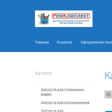
Перейти
Перейти
к
к
навигации
содержимому
Главная
Корзина
Оформление зак
Главная
Корзина
Оформление заказа
Конт
К
Каталог
Запчасти для стиральных
машин
Запчасти для холодильников
Запчасти для