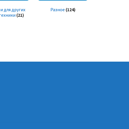
и для других
Разное
(124)
техники
(21)