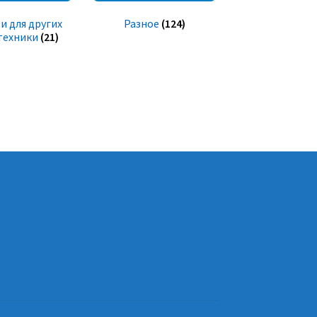
и для других
Разное
(124)
техники
(21)