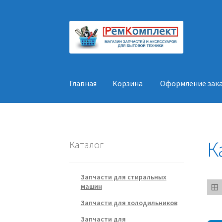
Перейти
Перейти
к
к
навигации
содержимому
Главная
Корзина
Оформление зак
Главная
Корзина
Оформление заказа
Конт
К
Каталог
Запчасти для стиральных
машин
Запчасти для холодильников
Запчасти для