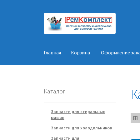
Перейти
Перейти
к
к
навигации
содержимому
Главная
Корзина
Оформление зак
Главная
Корзина
Оформление заказа
Конт
К
Каталог
Запчасти для стиральных
машин
Запчасти для холодильников
Запчасти для