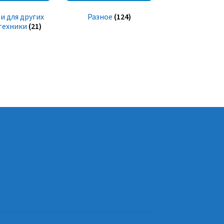
и для других
Разное
(124)
техники
(21)