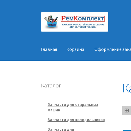
Перейти
Перейти
к
к
навигации
содержимому
Главная
Корзина
Оформление зак
Главная
Корзина
Оформление заказа
Конт
К
Каталог
Запчасти для стиральных
машин
Запчасти для холодильников
Запчасти для