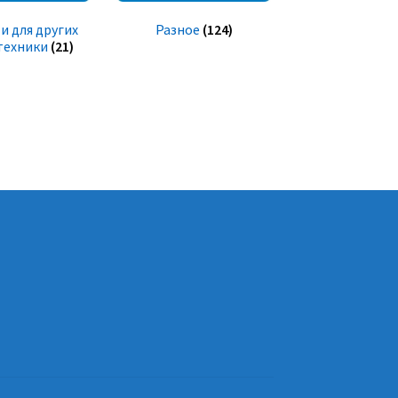
и для других
Разное
(124)
техники
(21)