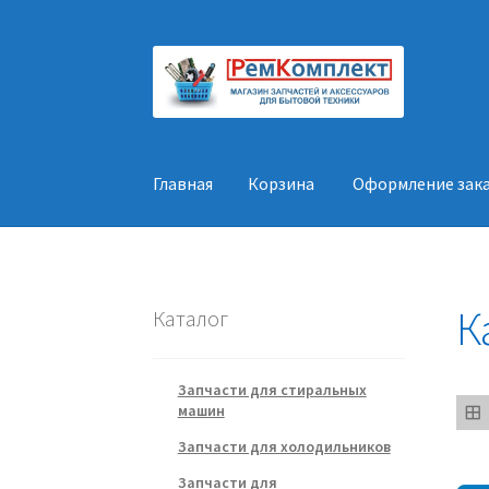
Перейти
Перейти
к
к
навигации
содержимому
Главная
Корзина
Оформление зак
Главная
Корзина
Оформление заказа
Конт
К
Каталог
Запчасти для стиральных
машин
Запчасти для холодильников
Запчасти для