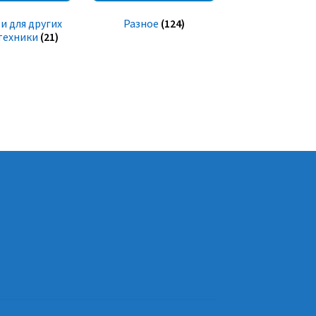
и для других
Разное
(124)
техники
(21)