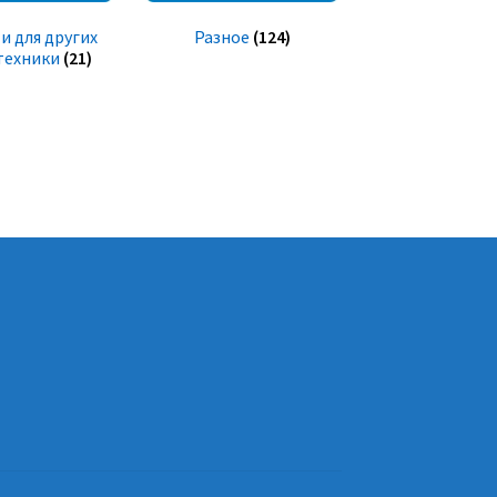
и для других
Разное
(124)
техники
(21)