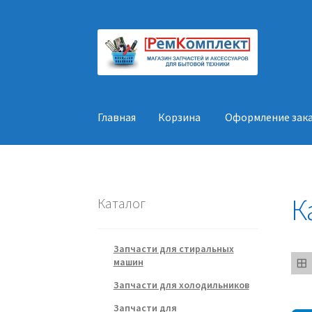
Перейти
Перейти
к
к
навигации
содержимому
Главная
Корзина
Оформление зак
Главная
Корзина
Оформление заказа
Конт
К
Каталог
Запчасти для стиральных
машин
Запчасти для холодильников
Запчасти для