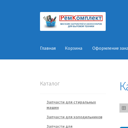
Перейти
Перейти
к
к
навигации
содержимому
Главная
Корзина
Оформление зак
Главная
Корзина
Оформление заказа
Конт
К
Каталог
Запчасти для стиральных
машин
Запчасти для холодильников
Запчасти для