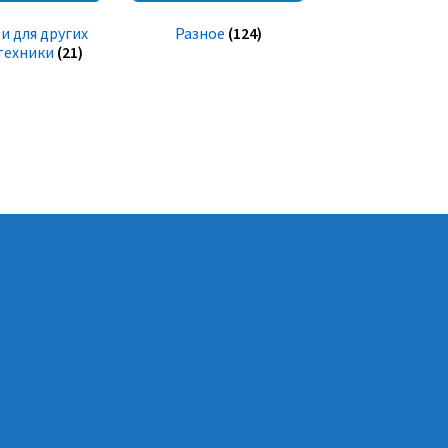
и для других
Разное
(124)
техники
(21)