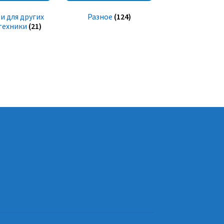
и для других
Разное
(124)
техники
(21)