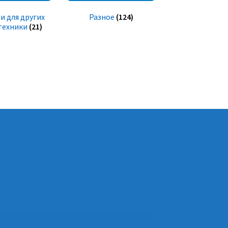
и для других
Разное
(124)
техники
(21)