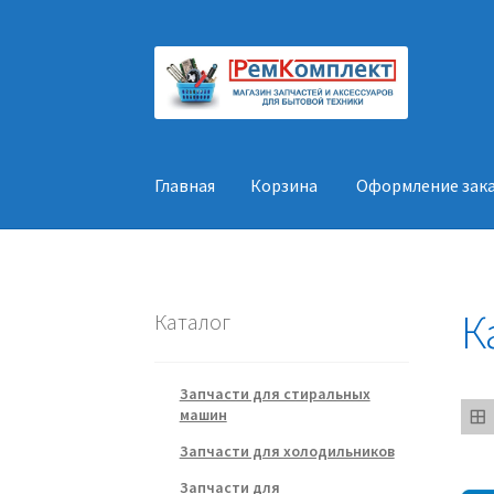
Перейти
Перейти
к
к
навигации
содержимому
Главная
Корзина
Оформление зак
Главная
Корзина
Оформление заказа
Конт
К
Каталог
Запчасти для стиральных
машин
Запчасти для холодильников
Запчасти для