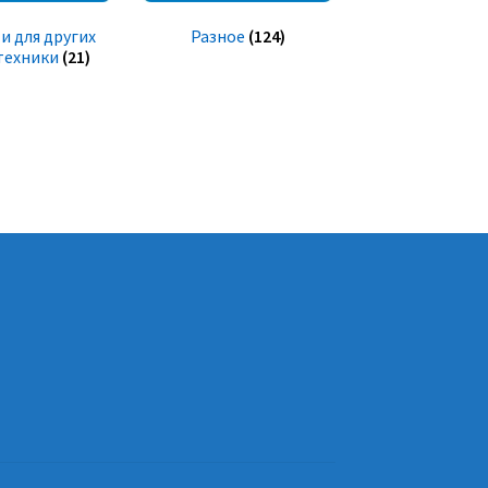
и для других
Разное
(124)
техники
(21)