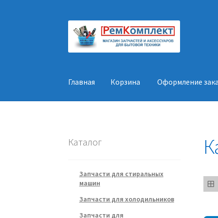
Перейти
Перейти
к
к
навигации
содержимому
Главная
Корзина
Оформление зак
Главная
Корзина
Оформление заказа
Конт
К
Каталог
Запчасти для стиральных
машин
Запчасти для холодильников
Запчасти для