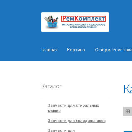
Перейти
Перейти
к
к
навигации
содержимому
Главная
Корзина
Оформление зак
Главная
Корзина
Оформление заказа
Конт
К
Каталог
Запчасти для стиральных
машин
Запчасти для холодильников
Запчасти для