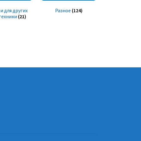
и для других
Разное
(124)
техники
(21)