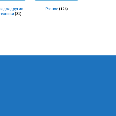
и для других
Разное
(124)
техники
(21)