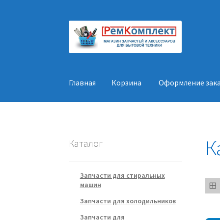
Перейти
Перейти
к
к
навигации
содержимому
Главная
Корзина
Оформление зак
Главная
Корзина
Оформление заказа
Конт
К
Каталог
Запчасти для стиральных
машин
Запчасти для холодильников
Запчасти для