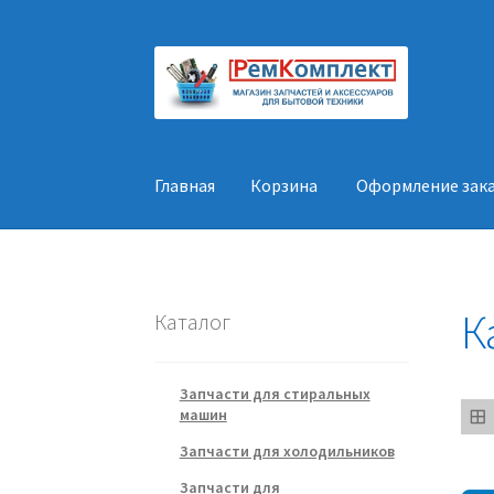
Перейти
Перейти
к
к
навигации
содержимому
Главная
Корзина
Оформление зак
Главная
Корзина
Оформление заказа
Конт
К
Каталог
Запчасти для стиральных
машин
Запчасти для холодильников
Запчасти для