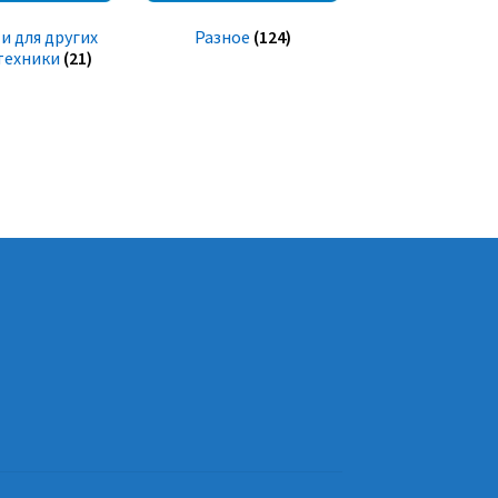
и для других
Разное
(124)
техники
(21)