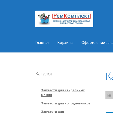
Перейти
Перейти
к
к
навигации
содержимому
Главная
Корзина
Оформление зак
Главная
Корзина
Оформление заказа
Конт
К
Каталог
Запчасти для стиральных
машин
Запчасти для холодильников
Запчасти для