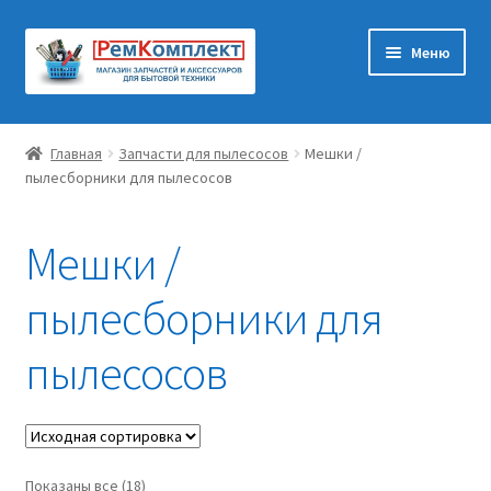
Перейти
Перейти
Меню
к
к
навигации
содержимому
Главная
Главная
Запчасти для пылесосов
Мешки /
пылесборники для пылесосов
Корзина
Оформление заказа
Мешки /
Контакты
пылесборники для
пылесосов
Мастерам
Показаны все (18)