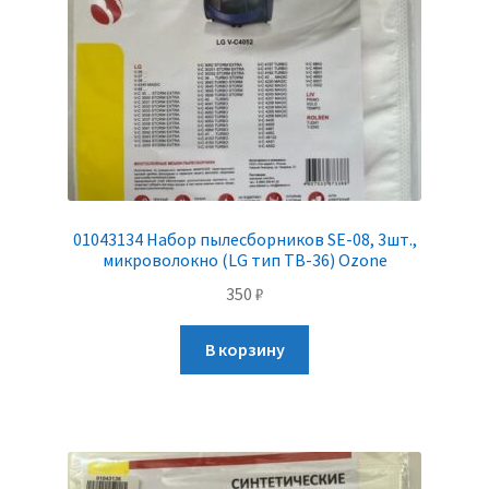
01043134 Набор пылесборников SE-08, 3шт.,
микроволокно (LG тип TB-36) Ozone
350
₽
В корзину