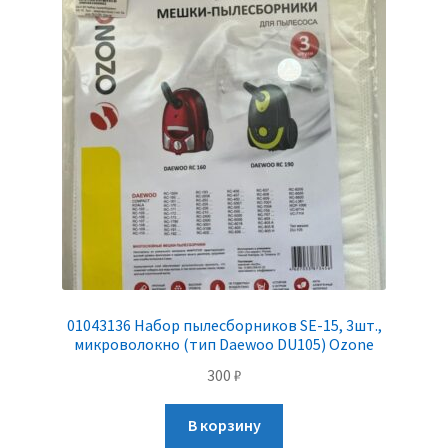
01043136 Набор пылесборников SE-15, 3шт.,
микроволокно (тип Daewoo DU105) Ozone
300
₽
В корзину