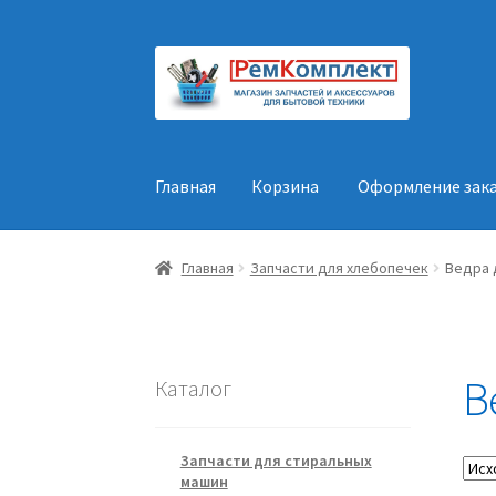
Перейти
Перейти
к
к
навигации
содержимому
Главная
Корзина
Оформление зак
Главная
Корзина
Оформление заказа
Конт
Главная
Запчасти для хлебопечек
Ведра 
В
Каталог
Запчасти для стиральных
машин