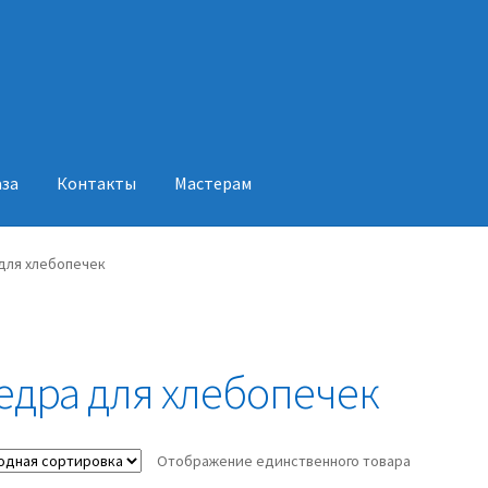
аза
Контакты
Мастерам
акты
Мастерам
для хлебопечек
едра для хлебопечек
Отображение единственного товара